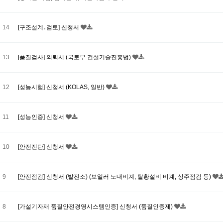
14
[구조설계․검토] 신청서
13
[품질검사] 의뢰서 (국토부 건설기술진흥법)
12
[성능시험] 신청서 (KOLAS, 일반)
11
[성능인증] 신청서
10
[안전진단] 신청서
9
[안전점검] 신청서 (발전소) (보일러 노내비계, 탈황설비 비계, 상주점검 등)
8
[가설기자재 품질안전경영시스템인증] 신청서 (품질인증제)