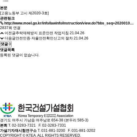
본문
[고용노동부 고시 제2020-3호]
관련링크
http://www.moel.go.kr/info/lawinfo/instruction/view.do?bbs_seq=2020010…
2837회 연결
이전글
추락재해방지 표준안전 작업지침
21.04.26
다음글
안전인증·자율안전확인신고의 절차
21.04.26
댓글
0
댓글목록
등록된 댓글이 없습니다.
경기도 여주시 가남읍 여주남로 654-38 (본두리 585-3)
본회
T. 02-3283-7321 F. 02-3283-7331
가설기자재시험연구소
T. 031-881-3200 F. 031-881-3202
COPYRIGHT © KTEA. ALL RIGHTS RESERVED.