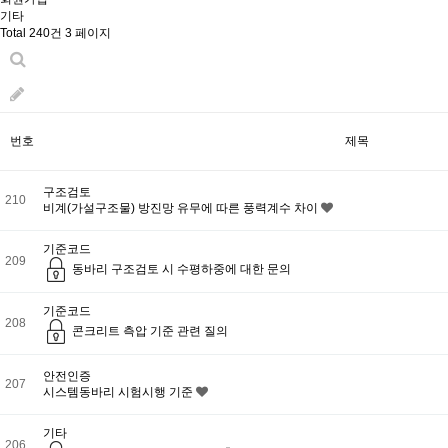
기타
Total 240건
3 페이지
번호
제목
구조검토
210
비계(가설구조물) 방진망 유무에 따른 풍력계수 차이
기준코드
209
동바리 구조검토 시 수평하중에 대한 문의
기준코드
208
콘크리트 측압 기준 관련 질의
안전인증
207
시스템동바리 시험시행 기준
기타
206