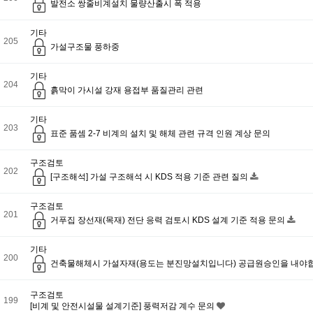
발전소 쌍줄비계설치 물량산출시 폭 적용
기타
205
가설구조물 풍하중
기타
204
흙막이 가시설 강재 용접부 품질관리 관련
기타
203
표준 품셈 2-7 비계의 설치 및 해체 관련 규격 인원 계상 문의
구조검토
202
[구조해석] 가설 구조해석 시 KDS 적용 기준 관련 질의
구조검토
201
거푸집 장선재(목재) 전단 응력 검토시 KDS 설계 기준 적용 문의
기타
200
건축물해체시 가설자재(용도는 분진망설치입니다) 공급원승인을 내야
구조검토
199
[비계 및 안전시설물 설계기준] 풍력저감 계수 문의