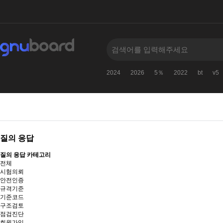
2024
2026
5％
2022
bt
v5
질의 응답
질의 응답 카테고리
전체
시험의뢰
안전인증
규격기준
기준코드
구조검토
점검진단
회원가입