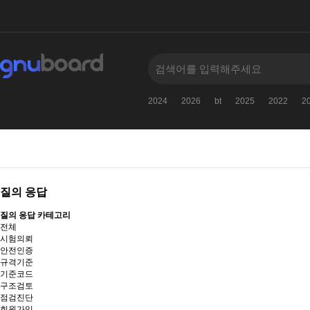
2024
2026
bt
2025
2022
2
질의 응답
질의 응답 카테고리
전체
시험의뢰
안전인증
규격기준
기준코드
구조검토
점검진단
회원가입