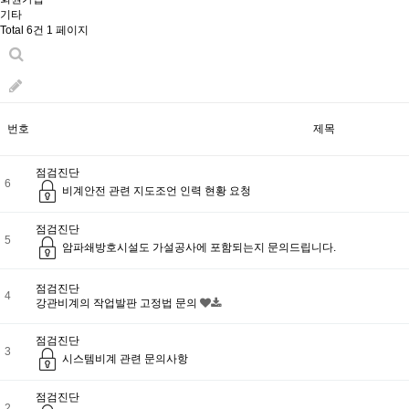
기타
Total 6건
1 페이지
번호
제목
점검진단
6
비계안전 관련 지도조언 인력 현황 요청
점검진단
5
암파쇄방호시설도 가설공사에 포함되는지 문의드립니다.
점검진단
4
강관비계의 작업발판 고정법 문의
점검진단
3
시스템비계 관련 문의사항
점검진단
2