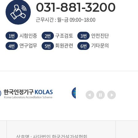
031-881-3200
근무시간 : 월~금 09:00~18:00
시험인증
구조검토
안전진단
1번
2번
3번
연구업무
회원관련
기타문의
4번
5번
6번
상호명 : 사단법인 한국건설가설협회