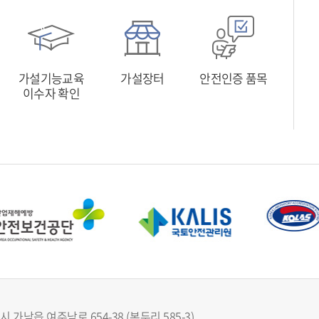
가설기능교육
가설장터
안전인증 품목
이수자 확인
 가남읍 여주남로 654-38 (본두리 585-3)