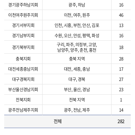
경기광주하남지회
광주, 하남
16
이천여주원주지회
이천, 여주, 원주
46
경기서부지회
인천, 시흥, 부천, 안산, 김포
13
경기남부지회
수원, 오산, 안성, 평택, 화성
16
구리, 파주, 의정부, 고양,
경기북부지회
18
남양주, 양주, 춘천, 홍천
충북지회
충북 지역
28
대전세종충남지회
대전, 세종, 충남
17
대구경북지회
대구, 경북
27
부산울산경남지회
부산, 울산, 경남
23
전북지회
전북 지역
1
광주전남제주지회
광주, 전남, 제주
14
전체
282